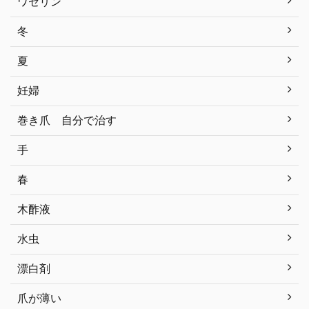
ワセリン
冬
夏
妊婦
巻き爪 自分で治す
手
春
木酢液
水虫
漂白剤
爪が薄い