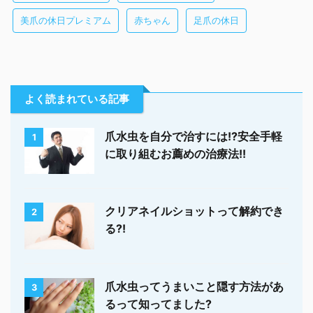
美爪の休日プレミアム
赤ちゃん
足爪の休日
よく読まれている記事
爪水虫を自分で治すには!?安全手軽
1
に取り組むお薦めの治療法!!
クリアネイルショットって解約でき
2
る?!
爪水虫ってうまいこと隠す方法があ
3
るって知ってました?