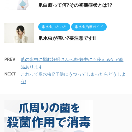
爪白癬って何?その初期症状とは??
爪水虫いろいろ
爪水虫治療ガイド
爪水虫が痛い?要注意です!!
PREV
爪の水虫に悩む妊婦さんへ!妊娠中にも使えるケア商
品あります
NEXT
これって爪水虫!?子供にうつってしまったらどうしよ
う!