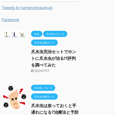
Tweets by tumenomizumusi
Facebook
水虫
爪水虫いろいろ
爪水虫治療ガイド
爪水虫完治セットでホン
トに爪水虫が治る!?評判
を調べてみた
2024/7/17
爪水虫いろいろ
爪水虫治療ガイド
爪水虫は放っておくと手
遅れになる?治療法と予防