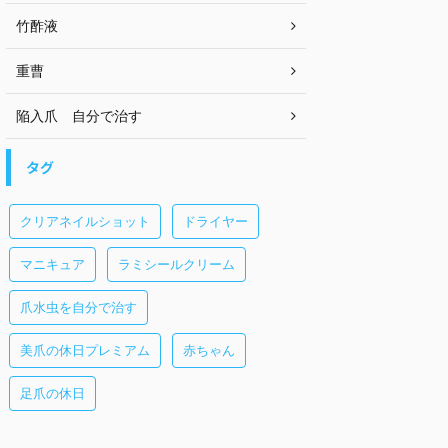
竹酢液
重曹
陥入爪 自分で治す
タグ
クリアネイルショット
ドライヤー
マニキュア
ラミシールクリーム
爪水虫を自分で治す
美爪の休日プレミアム
赤ちゃん
足爪の休日