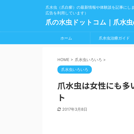
爪水虫（爪白癬）の最新情報や体験談を記事にし
広告を利用しています）
爪の水虫ドットコム｜爪水虫
ホーム
爪水虫治療ガイド
HOME
>
爪水虫いろいろ
>
爪水虫いろいろ
爪水虫は女性にも多
ト
2017年3月8日