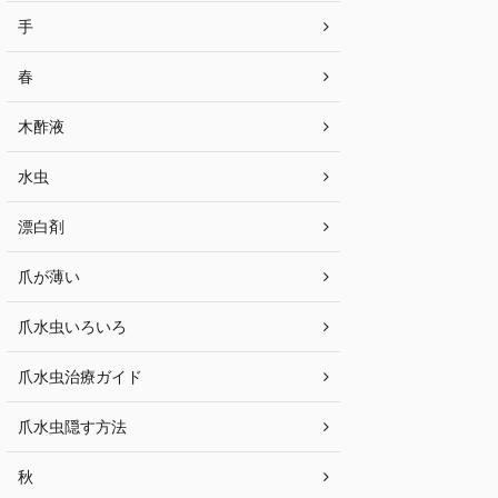
手
春
木酢液
水虫
漂白剤
爪が薄い
爪水虫いろいろ
爪水虫治療ガイド
爪水虫隠す方法
秋