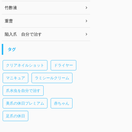
竹酢液
重曹
陥入爪 自分で治す
タグ
クリアネイルショット
ドライヤー
マニキュア
ラミシールクリーム
爪水虫を自分で治す
美爪の休日プレミアム
赤ちゃん
足爪の休日