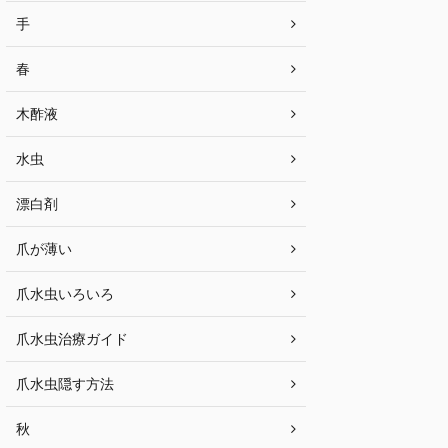
手
春
木酢液
水虫
漂白剤
爪が薄い
爪水虫いろいろ
爪水虫治療ガイド
爪水虫隠す方法
秋