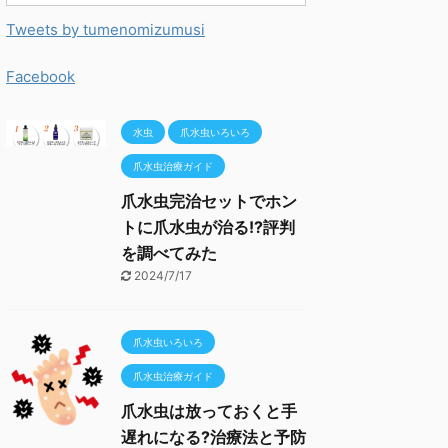
Tweets by tumenomizumusi
Facebook
水虫
爪水虫いろいろ
爪水虫治療ガイド
爪水虫完治セットでホン
トに爪水虫が治る!?評判
を調べてみた
2024/7/17
爪水虫いろいろ
爪水虫治療ガイド
爪水虫は放っておくと手
遅れになる?治療法と予防