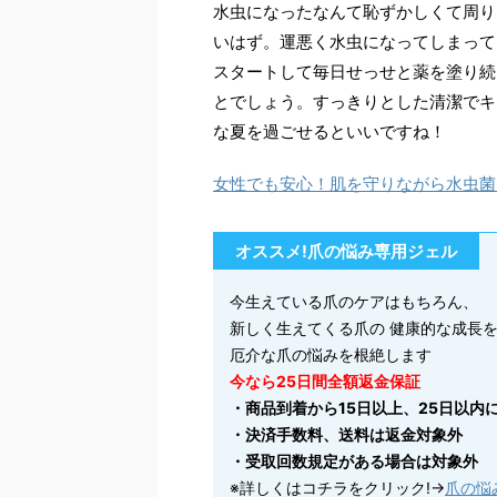
水虫になったなんて恥ずかしくて周り
いはず。運悪く水虫になってしまって
スタートして毎日せっせと薬を塗り続
とでしょう。すっきりとした清潔でキ
な夏を過ごせるといいですね！
女性でも安心！肌を守りながら水虫菌
オススメ!爪の悩み専用ジェル
今生えている爪のケアはもちろん、
新しく生えてくる爪の 健康的な成長
厄介な爪の悩みを根絶します
今なら
25
日間全額返金保証
・商品到着から15日以上、25日以内
・決済手数料、送料は返金対象外
・受取回数規定がある場合は対象外
※詳しくはコチラをクリック!→
爪の悩