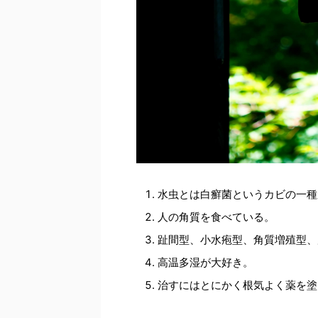
水虫とは白癬菌というカビの一種
人の角質を食べている。
趾間型、小水疱型、角質増殖型、
高温多湿が大好き。
治すにはとにかく根気よく薬を塗