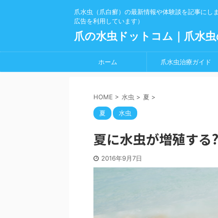
爪水虫（爪白癬）の最新情報や体験談を記事にし
広告を利用しています）
爪の水虫ドットコム｜爪水虫
ホーム
爪水虫治療ガイド
HOME
>
水虫
>
夏
>
夏
水虫
夏に水虫が増殖する?
2016年9月7日